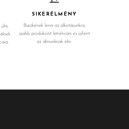
SIKERÉLMÉNY
Büszkének lenni az alkotásunkra,
ülni,
újabb produkciót létrehozni és újfent
félnek
az álmunknak élni.
cára.