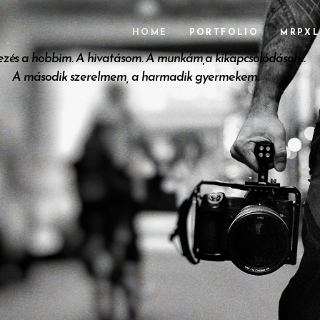
HOME
PORTFOLIO
MRPXL
ezés a hobbim. A hivatásom. A munkám,a kikapcsolódásom.
A második szerelmem, a harmadik gyermekem.