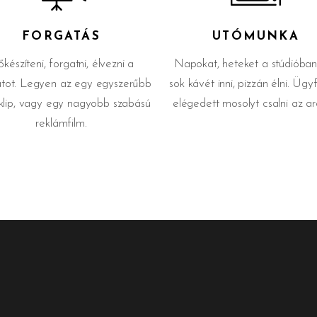
FORGATÁS
UTÓMUNKA
őkészíteni, forgatni, élvezni a
Napokat, heteket a stúdióban 
natot. Legyen az egy egyszerűbb
sok kávét inni, pizzán élni. Ügy
klip, vagy egy nagyobb szabású
elégedett mosolyt csalni az ar
reklámfilm.