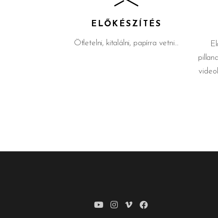
ELŐKÉSZÍTÉS
Ötletelni, kitalálni, papírra vetni...
El
pilla
video