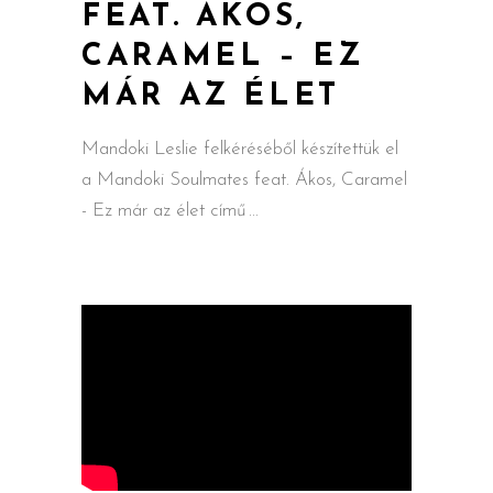
FEAT. ÁKOS,
CARAMEL – EZ
MÁR AZ ÉLET
Mandoki Leslie felkéréséből készítettük el
a Mandoki Soulmates feat. Ákos, Caramel
- Ez már az élet című