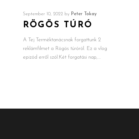
September 10, 2022
by
Peter Tokay
RÖGÖS TÚRÓ
A Tej Terméktanácsnak forgattunk 2
reklámfilmet a Rögös túróról. Ez a vlog
epizód erről szól.Két forgatási nap,