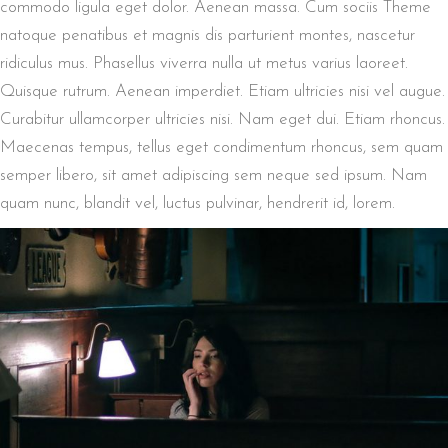
commodo ligula eget dolor. Aenean massa. Cum sociis Theme
natoque penatibus et magnis dis parturient montes, nascetur
ridiculus mus. Phasellus viverra nulla ut metus varius laoreet.
Quisque rutrum. Aenean imperdiet. Etiam ultricies nisi vel augue.
Curabitur ullamcorper ultricies nisi. Nam eget dui. Etiam rhoncus.
Maecenas tempus, tellus eget condimentum rhoncus, sem quam
semper libero, sit amet adipiscing sem neque sed ipsum. Nam
quam nunc, blandit vel, luctus pulvinar, hendrerit id, lorem.