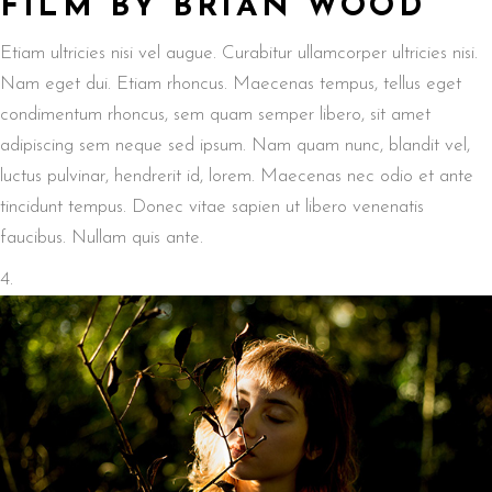
FILM BY BRIAN WOOD
Etiam ultricies nisi vel augue. Curabitur ullamcorper ultricies nisi.
Nam eget dui. Etiam rhoncus. Maecenas tempus, tellus eget
condimentum rhoncus, sem quam semper libero, sit amet
adipiscing sem neque sed ipsum. Nam quam nunc, blandit vel,
luctus pulvinar, hendrerit id, lorem. Maecenas nec odio et ante
tincidunt tempus. Donec vitae sapien ut libero venenatis
faucibus. Nullam quis ante.