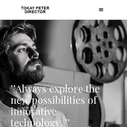
’
’
A
l
w
a
y
s
e
x
p
l
o
r
e
t
h
e
n
e
w
p
o
s
s
i
b
i
l
i
t
i
e
s
o
f
i
n
n
o
v
a
t
i
v
e
t
e
c
h
n
o
l
o
g
y
.
’
’