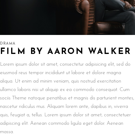
DRAMA
FILM BY AARON WALKER
Lorem ipsum dolor sit amet, consectetur adipisicing elit, sed do
eiusmod reus tempor incididunt ut labore et dolore magna
aliqua. Ut enim ad minim veniam, quis nostrud exercitation
ullamco laboris nisi ut aliquip ex ea commodo consequat. Cum
sociis Theme natoque penatibus et magnis dis parturient montes,
nascetur ridiculus mus. Aliquam lorem ante, dapibus in, viverra
quis, feugiat a, tellus. Lorem ipsum dolor sit amet, consectetuer
adipiscing elit. Aenean commodo ligula eget dolor. Aenean
massa.